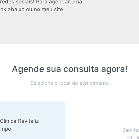
 redes sociais! Para agendar uma
ink abaixo ou no meu site
Agende sua consulta agora!
Selecione o local de atendimento
línica Revitaliz
ampo
Sem ho
este 