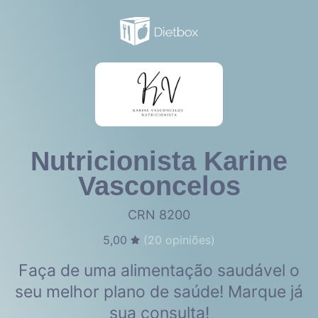
Nutricionista Karine
Vasconcelos
CRN 8200
5,00
(
20
opiniões)
Faça de uma alimentação saudável o
seu melhor plano de saúde! Marque já
sua consulta!