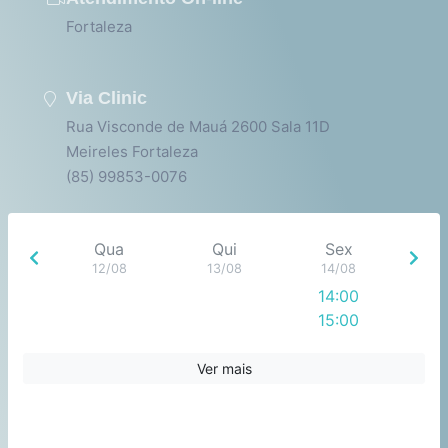
Fortaleza
Via Clinic
Rua Visconde de Mauá 2600 Sala 11D
Meireles Fortaleza
(85) 99853-0076
Qua
Qui
Sex
12/08
13/08
14/08
14:00
15:00
16:00
17:00
Ver mais