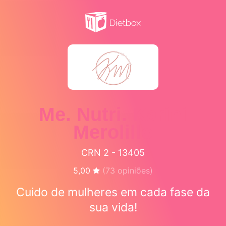
Me. Nutri. Karini
Merolillo
CRN 2 - 13405
5,00
(
73
opiniões)
Cuido de mulheres em cada fase da
sua vida!