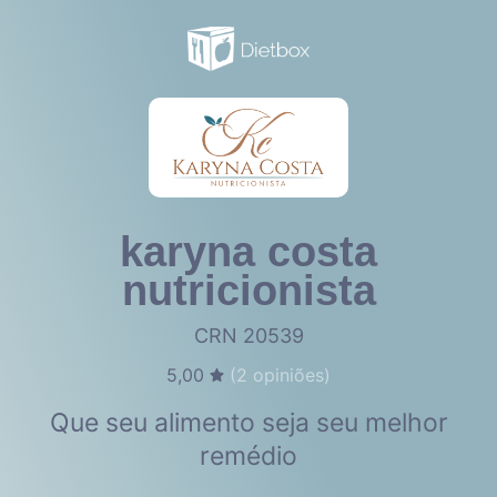
karyna costa
nutricionista
CRN 20539
5,00
(
2
opiniões)
Que seu alimento seja seu melhor
remédio