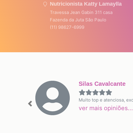
Nutricionista Katty Lamaylla
Travessa Jean Gabin 311 casa
Fazenda da Juta São Paulo
(11) 98627-6999
Silas Cavalcante
Muito top e atenciosa, ex
Previous
ver mais opiniões...