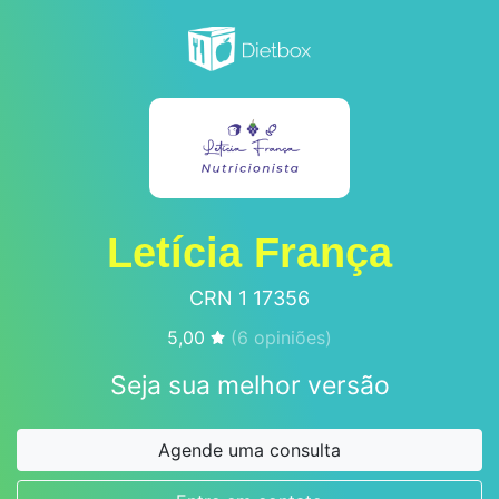
Letícia França
CRN 1 17356
5,00
(
6
opiniões)
Seja sua melhor versão
Agende uma consulta