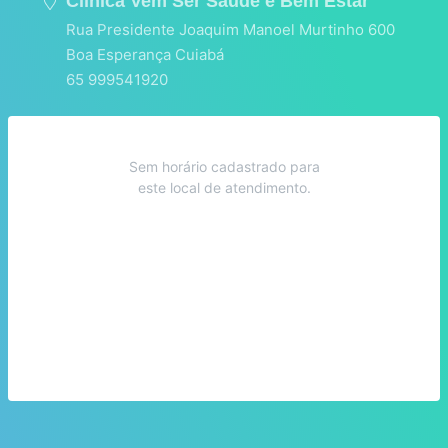
Clínica Vem Ser Saúde e Bem Estar
Rua Presidente Joaquim Manoel Murtinho 600
Boa Esperança Cuiabá
65 999541920
Sem horário cadastrado para
este local de atendimento.