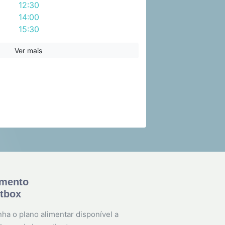
12:30
14:00
15:30
17:00
Ver mais
amento
etbox
ha o plano alimentar disponível a