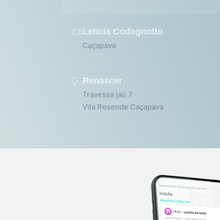
Leticia Codognotto
Caçapava
Renascer
Travessa jaú 7
Vila Resende Caçapava