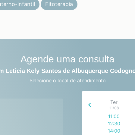
terno-infantil
Fitoterapia
Agende uma consulta
m Leticia Kely Santos de Albuquerque Codogno
Selecione o local de atendimento
Ter
11/08
11:00
12:30
14:00