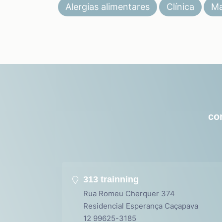
Alergias alimentares
Clínica
Ma
co
313 trainning
Rua Romeu Cherquer 374
Residencial Esperança Caçapava
12 99625-3185