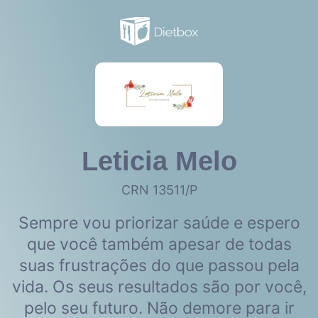
Leticia Melo
CRN 13511/P
Sempre vou priorizar saúde e espero
que você também apesar de todas
suas frustrações do que passou pela
vida. Os seus resultados são por você,
pelo seu futuro. Não demore para ir