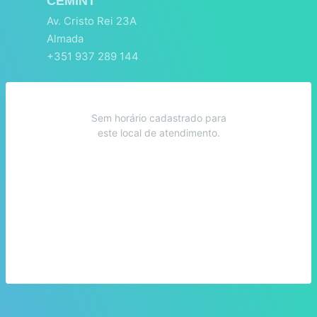
CEMINT
Av. Cristo Rei 23A
Almada
+351 937 289 144
Sem horário cadastrado para
este local de atendimento.