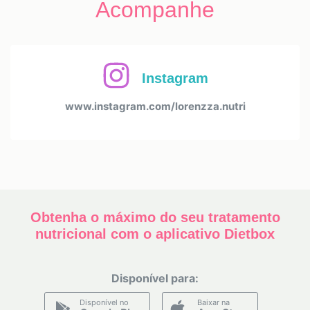
Acompanhe
13:30
14:00
14:30
15:00
15:30
Instagram
16:00
16:30
www.instagram.com/lorenzza.nutri
17:00
17:30
18:00
18:30
19:00
19:30
Obtenha o máximo do seu tratamento
nutricional com o aplicativo Dietbox
Disponível para:
Disponível no
Baixar na