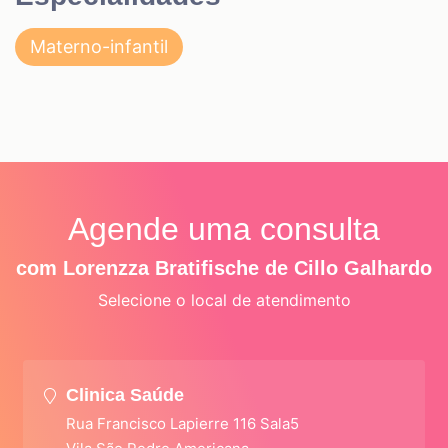
Materno-infantil
Agende uma consulta
com Lorenzza Bratifische de Cillo Galhardo
Selecione o local de atendimento
Clinica Saúde
Rua Francisco Lapierre 116 Sala5