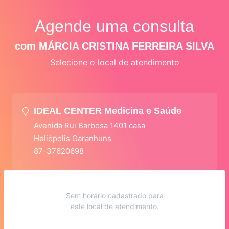
Agende uma consulta
com MÁRCIA CRISTINA FERREIRA SILVA
Selecione o local de atendimento
IDEAL CENTER Medicina e Saúde
Avenida Rui Barbosa 1401 casa
Heliópolis Garanhuns
87-37620698
Sem horário cadastrado para
este local de atendimento.