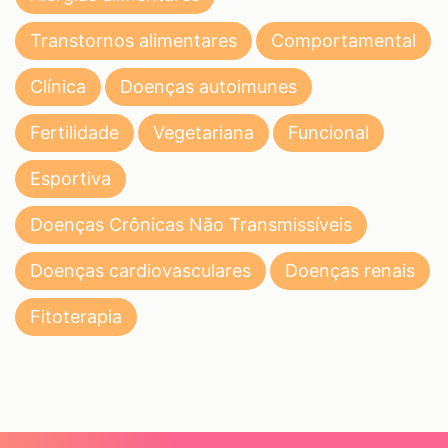
Transtornos alimentares
Comportamental
Clínica
Doenças autoimunes
Fertilidade
Vegetariana
Funcional
Esportiva
Doenças Crônicas Não Transmissíveis
Doenças cardiovasculares
Doenças renais
Fitoterapia