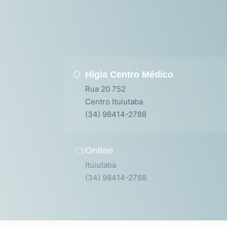
Hígia Centro Médico
Rua 20 752
Centro Ituiutaba
(34) 98414-2788
Online
Ituiutaba
(34) 98414-2788