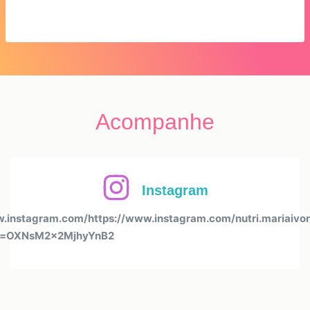
Acompanhe
Instagram
.instagram.com/https://www.instagram.com/nutri.mariaivon
h=OXNsM2x2MjhyYnB2