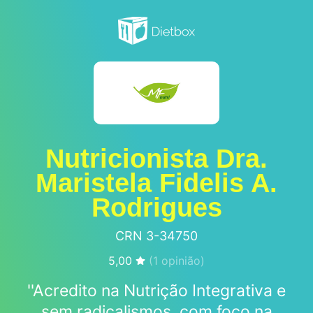
Nutricionista Dra.
Maristela Fidelis A.
Rodrigues
CRN 3-34750
5,00
(
1
opinião)
''Acredito na Nutrição Integrativa e
sem radicalismos, com foco na