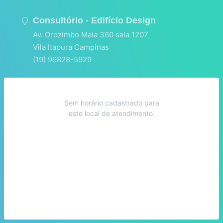
Consultório - Edifício Design
Av. Orozimbo Maia 360 sala 1207
Vila Itapura Campinas
(19) 99828-5929
Sem horário cadastrado para
este local de atendimento.