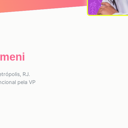
omeni
trópolis, RJ.
ncional pela VP