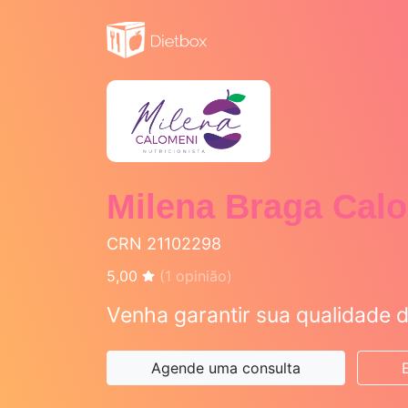
Milena Braga Cal
CRN 21102298
5,00
(
1
opinião)
Venha garantir sua qualidade d
Agende uma consulta