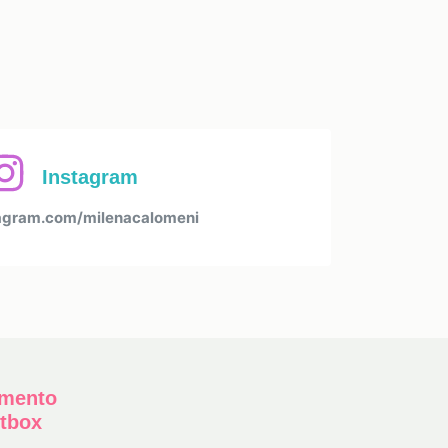
Instagram
agram.com/milenacalomeni
amento
etbox