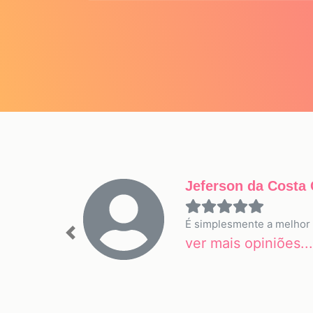
Jeferson da Costa
É simplesmente a melhor 
Previous
ver mais opiniões...