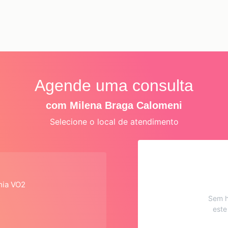
Agende uma consulta
com Milena Braga Calomeni
Selecione o local de atendimento
mia VO2
Sem h
este