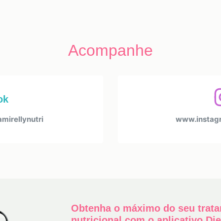
Acompanhe
ok
irellynutri
www.instagr
Obtenha o máximo do seu trat
nutricional com o aplicativo Di