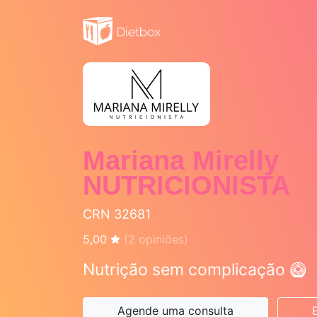
Mariana Mirelly
NUTRICIONISTA
CRN 32681
5,00
(
2
opiniões)
Nutrição sem complicação 🥝
Agende uma consulta