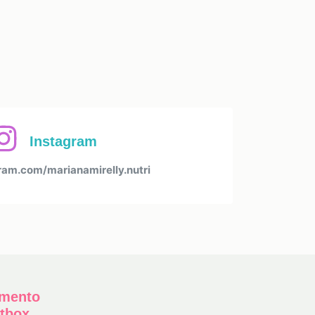
Instagram
am.com/marianamirelly.nutri
amento
etbox