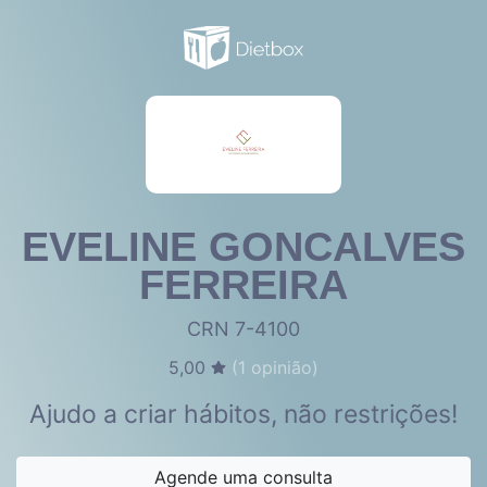
EVELINE GONCALVES
FERREIRA
CRN 7-4100
5,00
(
1
opinião)
Ajudo a criar hábitos, não restrições!
Agende uma consulta