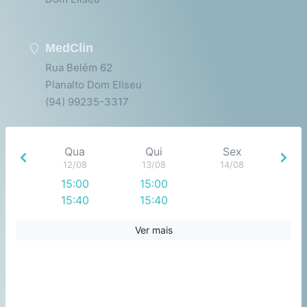
MedClin
Rua Belém 62
Planalto Dom Eliseu
(94) 99235-3317
Qua
Qui
Sex
12/08
13/08
14/08
15:00
15:00
15:40
15:40
Ver mais