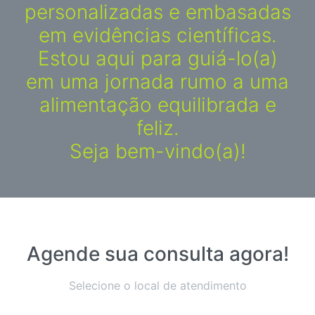
personalizadas e embasadas
em evidências científicas.
Estou aqui para guiá-lo(a)
em uma jornada rumo a uma
alimentação equilibrada e
feliz.
Seja bem-vindo(a)!
Agende sua consulta agora!
Selecione o local de atendimento