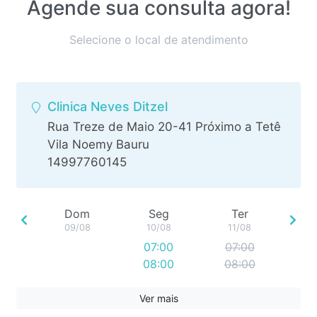
Agende sua consulta agora!
Selecione o local de atendimento
Clinica Neves Ditzel
Rua Treze de Maio 20-41 Próximo a Tetê
Vila Noemy Bauru
14997760145
Dom
Seg
Ter
09/08
10/08
11/08
07:00
07:00
08:00
08:00
09:00
09:00
10:00
10:00
Ver mais
11:00
11:00