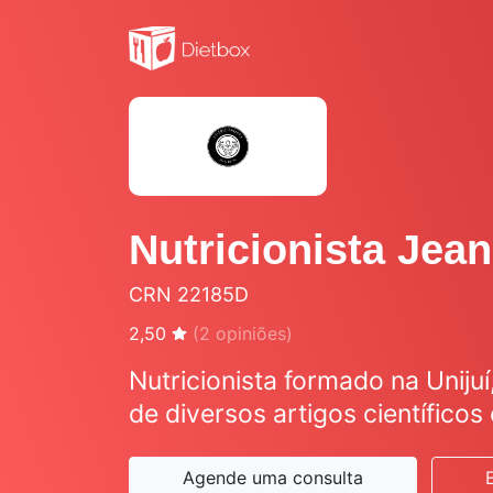
Nutricionista Jea
CRN 22185D
2,50
(
2
opiniões)
Nutricionista formado na Unijuí
de diversos artigos científicos 
Agende uma consulta