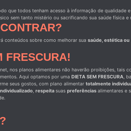
e modo que todos tenham acesso à informação de qualidade
ísico sem tanto mistério ou sacrificando sua saúde física e 
NCONTRAR?
rá conteúdos sobre como melhorar sua
saúde, estética o
EM FRESCURA!
net, nos planos alimentares não haverão proibições, tais 
alimentos. Aqui optamos por uma
DIETA SEM FRESCURA
, b
forme seus gostos, com plano alimentar
totalmente individu
individualizado
,
respeita
suas
preferências
alimentares e 
de.
?