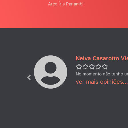
Arco Íris Panambi
Neiva Casarotto Vi
No momento não tenho uma 
Previous
ver mais opiniões...