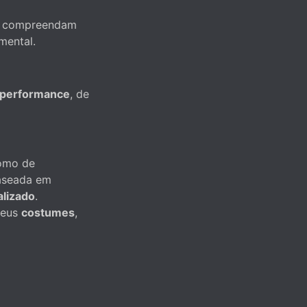
 e compreendam
mental.
u performance
, de
como de
aseada em
alizado
.
seus
costumes
,