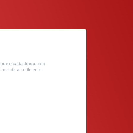
orário cadastrado para
 local de atendimento.