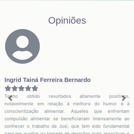
Opiniões
Ingrid Tainá Ferreira Bernardo
Tenho obtido resultados altamente positivos,
Previous
Nex
notavelmente em relação à melhora do humor e à
conscientização alimentar. Aqueles que enfrentam
compulsão alimentar se beneficiariam imensamente ao
conhecer o trabalho da Josi, que tem sido fundamental
para me auxiliar na tomada de decisões mais assertivas e