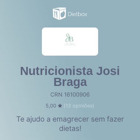
Nutricionista Josi
Braga
CRN 16100906
5,00
(
13
opiniões)
Te ajudo a emagrecer sem fazer
dietas!