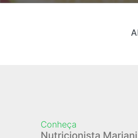
A
Conheça
Nutricionista Marian