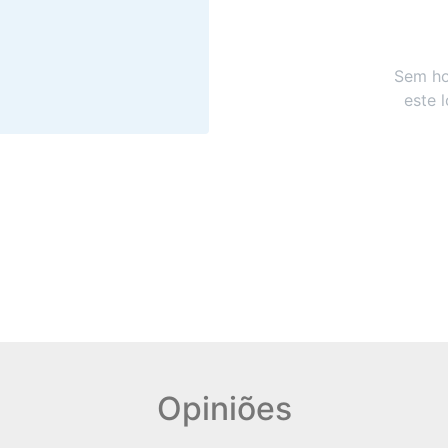
Sem ho
este 
Opiniões