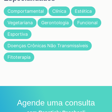
Comportamental
Clínica
Estética
Vegetariana
Gerontologia
Funcional
Esportiva
Doenças Crônicas Não Transmissíveis
Fitoterapia
Agende uma consulta