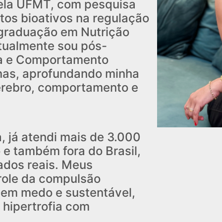
ela UFMT, com pesquisa
os bioativos na regulação
graduação em Nutrição
atualmente sou pós-
a e Comportamento
nas, aprofundando minha
érebro, comportamento e
a, já atendi mais de 3.000
 e também fora do Brasil,
ados reais. Meus
role da compulsão
sem medo e sustentável,
 hipertrofia com