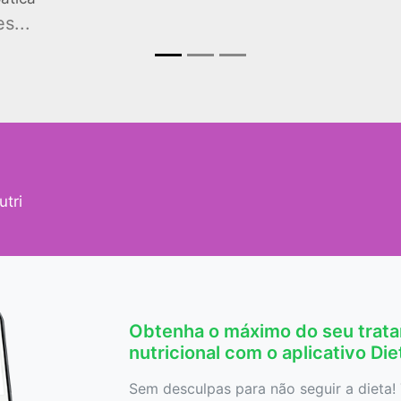
s...
tri
Obtenha o máximo do seu trat
nutricional com o aplicativo Di
Sem desculpas para não seguir a dieta! 