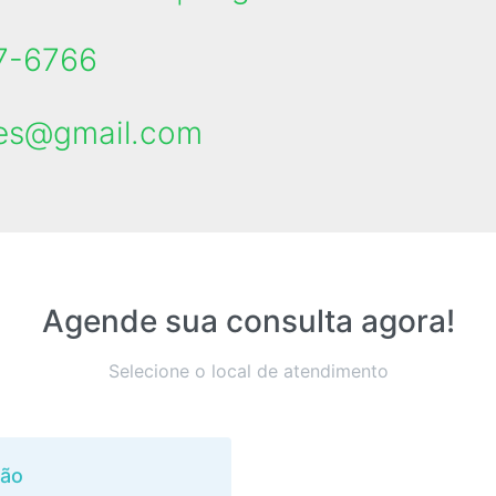
7-6766
ues@gmail.com
Agende sua consulta agora!
Selecione o local de atendimento
ção