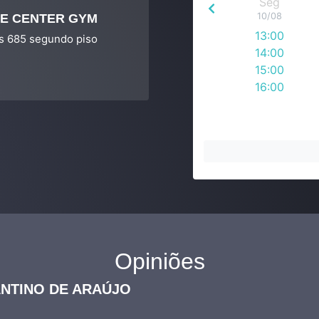
Seg
10/08
DE CENTER GYM
13:00
as 685 segundo piso
14:00
15:00
16:00
Opiniões
NTINO DE ARAÚJO