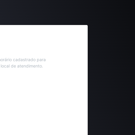
orário cadastrado para
 local de atendimento.