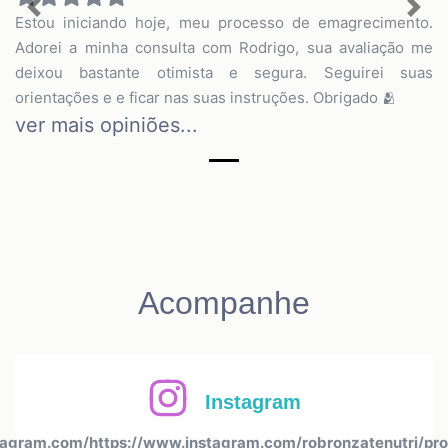
Previous
Nex
Estou iniciando hoje, meu processo de emagrecimento.
Adorei a minha consulta com Rodrigo, sua avaliação me
deixou bastante otimista e segura. Seguirei suas
orientações e e ficar nas suas instruções. Obrigado 🫂
ver mais opiniões...
Acompanhe
Instagram
agram.com/https://www.instagram.com/robronzatenutri/prof