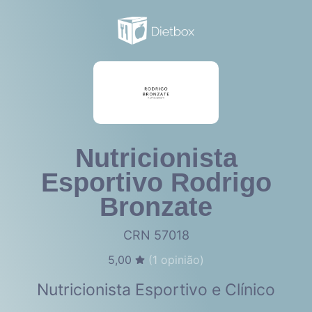
Nutricionista
Esportivo Rodrigo
Bronzate
CRN 57018
5,00
(
1
opinião)
Nutricionista Esportivo e Clínico