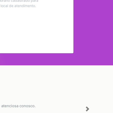
orário cadastrado para
 local de atendimento.
o atenciosa conosco.
Next