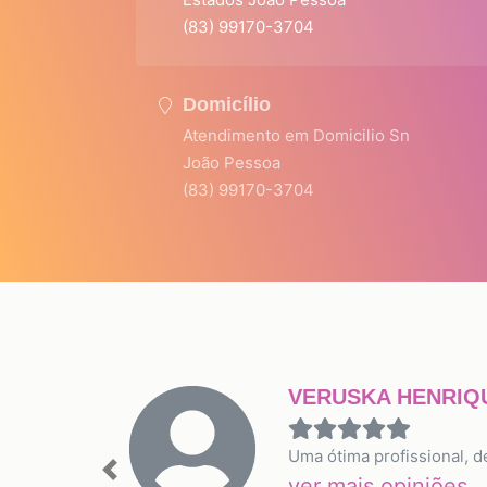
(83) 99170-3704
Domicílio
Atendimento em Domicilio Sn
João Pessoa
(83) 99170-3704
VERUSKA HENRIQ
Uma ótima profissional, 
Previous
ver mais opiniões...