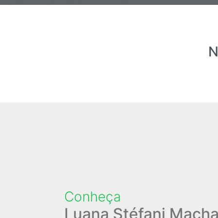
N
Conheça
Luana Stéfani Macha