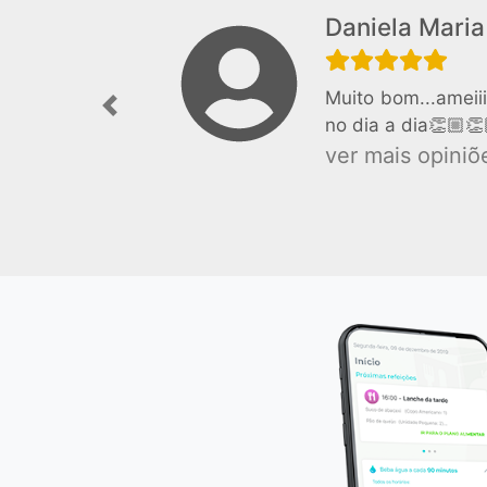
Daniela Maria
Muito bom...ameii
Previous
no dia a dia👏🏼👏
ver mais opiniõe