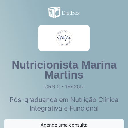
Nutricionista Marina
Martins
CRN 2 - 18925D
Pós-graduanda em Nutrição Clínica
Integrativa e Funcional
Agende uma consulta