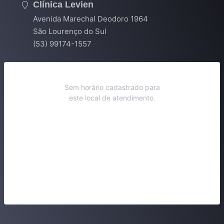
Clínica Levien
Avenida Marechal Deodoro 1964
São Lourenço do Sul
(53) 99174-1557
Sem horário cadastrado para
este local de atendimento.