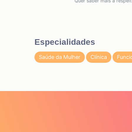
Quer saber mais a respei
Especialidades
Saúde da Mulher
Clínica
Funci