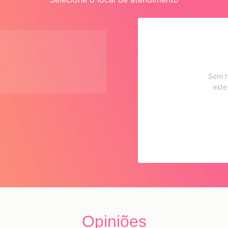
Sem h
este
Opiniões