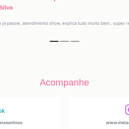
Silva
e já passei, atendimento show, explica tudo muito bem.. super 
Acompanhe
ok
arasantoos
www.insta