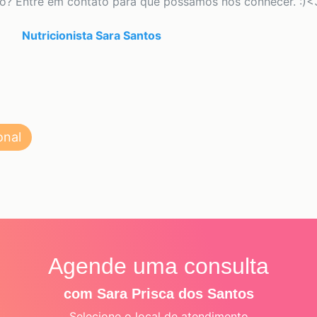
to? Entre em contato para que possamos nos conhecer. :)<
Nutricionista Sara Santos
onal
Agende uma consulta
com Sara Prisca dos Santos
Selecione o local de atendimento