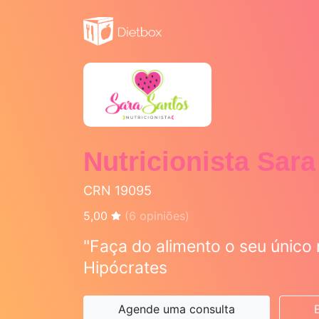
Nutricionista Sar
CRN 19095
5,00
(
6
opiniões)
"Faça do alimento o seu único
Hipócrates
Agende uma consulta