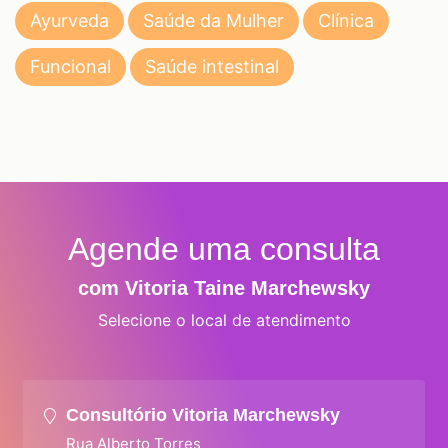
Ayurveda
Saúde da Mulher
Clínica
Funcional
Saúde intestinal
Agende uma consulta
com Vitoria Taine Marchewsky
Selecione o local de atendimento
Consultório Vitoria Marchewsky
Rua Alberto Torres