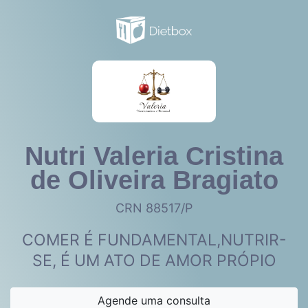
Nutri Valeria Cristina
de Oliveira Bragiato
CRN 88517/P
COMER É FUNDAMENTAL,NUTRIR-
SE, É UM ATO DE AMOR PRÓPIO
Agende uma consulta