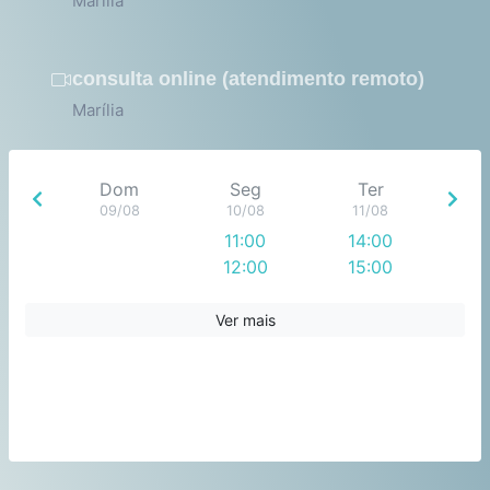
Marília
consulta online (atendimento remoto)
Marília
Dom
Seg
Ter
09/08
10/08
11/08
11:00
14:00
12:00
15:00
16:00
Ver mais