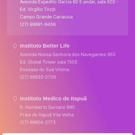
Avenida Expedito Garcia 60 5 andar, sala 502 -
Ed. Virgílio Tozzi
Campo Grande Cariacica
(27) 99991-9456
Instituto Better Life
Avenida Nossa Senhora dos Navegantes 955
Ed. Global Tower sala 1503
Enseada do Suá Vitória
(27) 99935-2700
Instituto Medico de Itapuã
R. Humberto Serrano 995
Praia de Itapuã Vila Velha
(27) 99804-2173