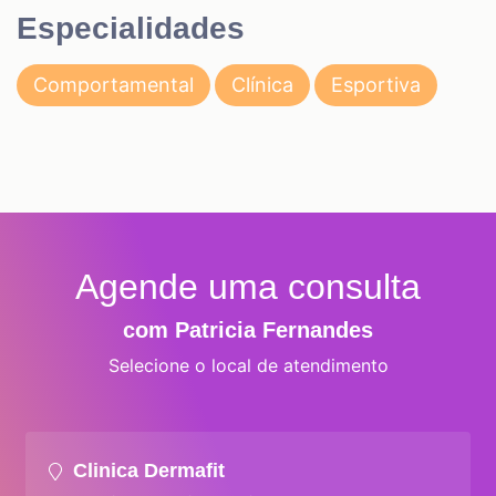
Especialidades
Comportamental
Clínica
Esportiva
Agende uma consulta
com Patricia Fernandes
Selecione o local de atendimento
Clinica Dermafit