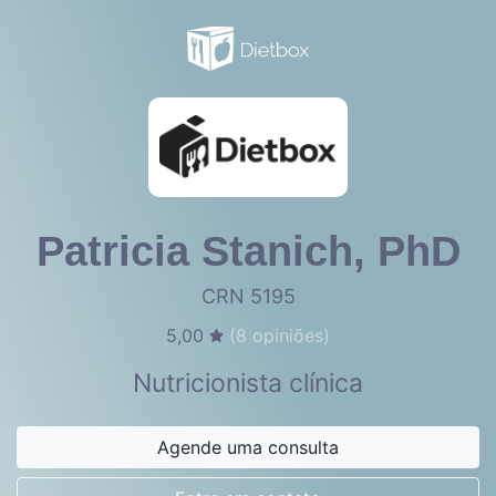
Patricia Stanich, PhD
CRN 5195
5,00
(
8
opiniões)
Nutricionista clínica
Agende uma consulta