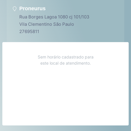
Proneurus
Rua Borges Lagoa 1080 cj 101/103
Vila Clementino São Paulo
27695811
Sem horário cadastrado para
este local de atendimento.