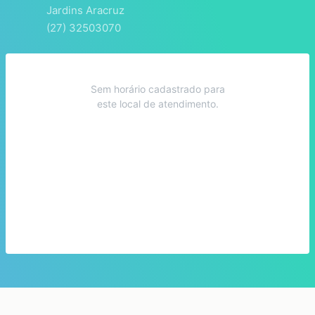
Jardins Aracruz
(27) 32503070
Sem horário cadastrado para
este local de atendimento.