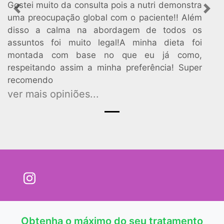
Gostei muito da consulta pois a nutri demonstra
Previous
Nex
uma preocupação global com o paciente!! Além
disso a calma na abordagem de todos os
assuntos foi muito legal!A minha dieta foi
montada com base no que eu já como,
respeitando assim a minha preferência! Super
recomendo
ver mais opiniões...
Obtenha o máximo do seu tratamento