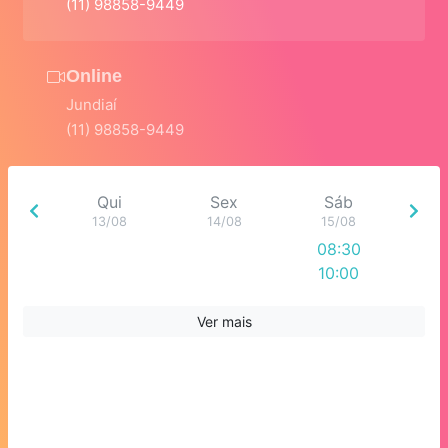
(11) 98858-9449
Online
Jundiaí
(11) 98858-9449
Qui
Sex
Sáb
13/08
14/08
15/08
08:30
10:00
11:30
13:00
Ver mais
14:30