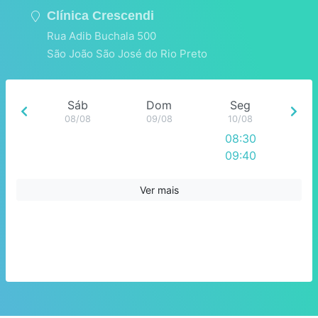
Clínica Crescendi
Rua Adib Buchala 500
São João São José do Rio Preto
Sáb
Dom
Seg
08/08
09/08
10/08
08:30
09:40
10:50
12:00
Ver mais
13:10
14:20
15:30
16:40
17:50