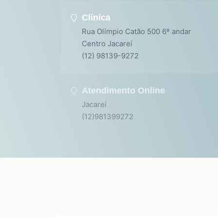
Clínica
Rua Olímpio Catão 500 6º andar
Centro Jacareí
(12) 98139-9272
Atendimento Online
Jacareí
(12)981399272