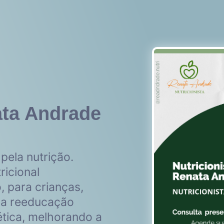
ata Andrade
pela nutrição.
icional
, para crianças,
a a reeducação
ética, melhorando a