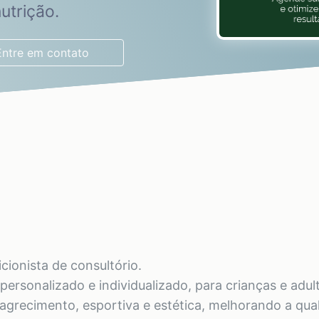
utrição.
Entre em contato
ionista de consultório.
ersonalizado e individualizado, para crianças e adul
agrecimento, esportiva e estética, melhorando a qual