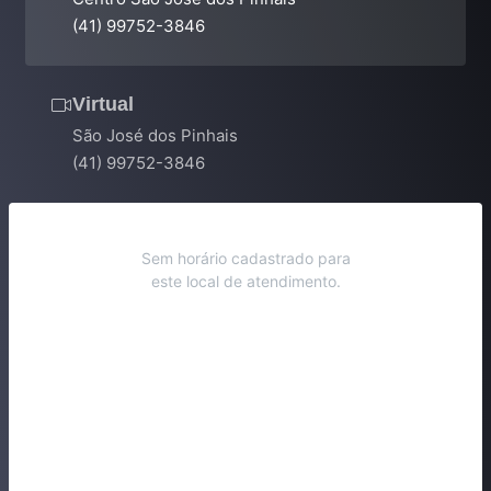
(41) 99752-3846
Virtual
São José dos Pinhais
(41) 99752-3846
Sem horário cadastrado para
este local de atendimento.