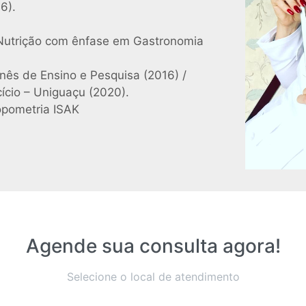
6).
Nutrição com ênfase em Gastronomia
banês de Ensino e Pesquisa (2016) /
cício – Uniguaçu (2020).
opometria ISAK
Agende sua consulta agora!
Selecione o local de atendimento