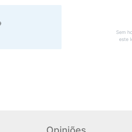
9
Sem ho
este 
Opiniões