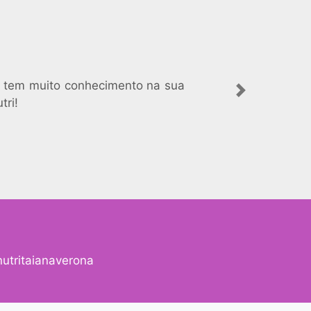
e, tem muito conhecimento na sua
Next
tri!
utritaianaverona