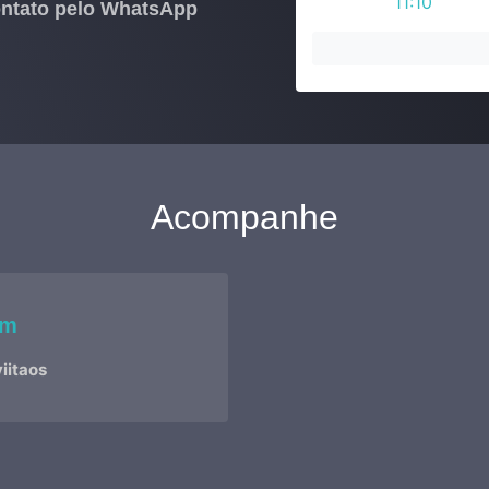
11:10
contato pelo WhatsApp
12:00
12:50
13:40
14:30
15:20
16:10
17:00
Acompanhe
17:50
am
iitaos