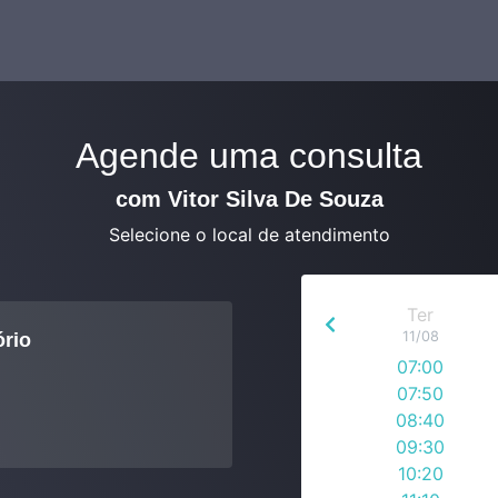
Agende uma consulta
com Vitor Silva De Souza
Selecione o local de atendimento
Ter
11/08
ório
07:00
07:50
08:40
09:30
10:20