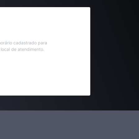
orário cadastrado para
 local de atendimento.