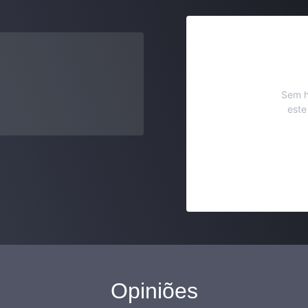
Sem h
este
Opiniões