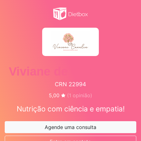
Viviane de O. Cavalca
CRN 22994
5,00
(
1
opinião)
Nutrição com ciência e empatia!
Agende uma consulta