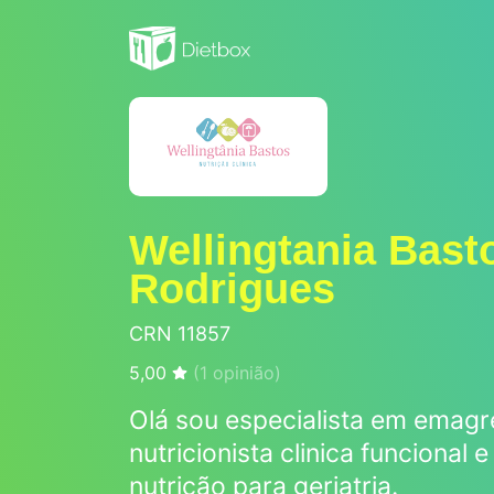
Wellingtania Bast
Rodrigues
CRN 11857
5,00
(
1
opinião)
Olá sou especialista em emagr
nutricionista clinica funcional
nutrição para geriatria.