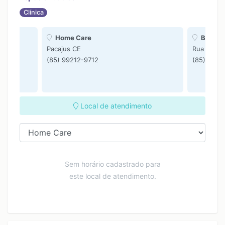
Clínica
Home Care
BioCros
s CE
Pacajus CE
Rua Maria 
(85) 99212-9712
(85) 9916
Local de atendimento
Sem horário cadastrado para
este local de atendimento.