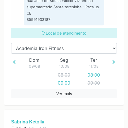
Rua José de Sousa Falcão Vizinho ao
supermercado Santa teresinha - Pacajus
CE
85991933187
Local de atendimento
Dom
Seg
Ter
09/08
10/08
11/08
08:00
08:00
09:00
09:00
10:00
10:00
Ver mais
11:00
11:00
12:00
12:00
13:00
13:00
Sabrina Ketolly
14:00
14:00