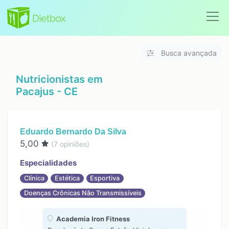
Busca avançada
Nutricionistas em
Pacajus - CE
Eduardo Bernardo Da Silva
5,00
(
7
opiniões)
Especialidades
Clínica
Estética
Esportiva
Doenças Crônicas Não Transmissíveis
Academia Iron Fitness