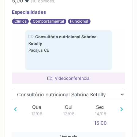
5,00
(
10
opiniões)
15:00
15:00
16:00
16:00
Especialidades
17:00
17:00
Clínica
Comportamental
Funcional
18:00
18:00
Consultório nutricional Sabrina
Ketolly
Pacajus CE
Videoconferência
Qua
Qui
Sex
12/08
13/08
14/08
15:00
Ver mais