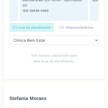
Avenida Brasil 324 Térreo - Quirinópolis
Quirinópo
GO
(64) 99648-0484
Local de atendimento
Videoconferência
Sem horário cadastrado para
este local de atendimento.
Stefania Moraes