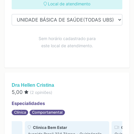
Local de atendimento
Sem horário cadastrado para
este local de atendimento.
Dra Hellen Cristina
5,00
(
2
opiniões)
Especialidades
Clínica
Comportamental
Clinica Bem Estar
On lin