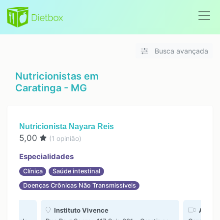
Busca avançada
Nutricionistas em
Caratinga - MG
Nutricionista Nayara Reis
5,00
(
1
opinião)
Especialidades
Clínica
Saúde intestinal
Doenças Crônicas Não Transmissíveis
Instituto Vivence
Atendi